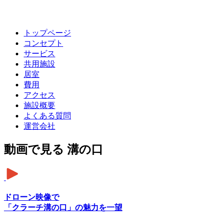
トップページ
コンセプト
サービス
共用施設
居室
費用
アクセス
施設概要
よくある質問
運営会社
動画で見る 溝の口
ドローン映像で
「クラーチ溝の口」の魅力を一望