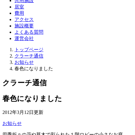
共用施設
居室
費用
アクセス
施設概要
よくある質問
運営会社
トップページ
クラーチ通信
お知らせ
春色になりました
クラーチ通信
春色になりました
2012年3月12日更新
お知らせ
四季折々の花や草木で彩られた１階ロビーの小さなお庭。