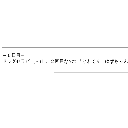
～６日目～
ドッグセラピーpartⅡ。２回目なので「とわくん・ゆずちゃ