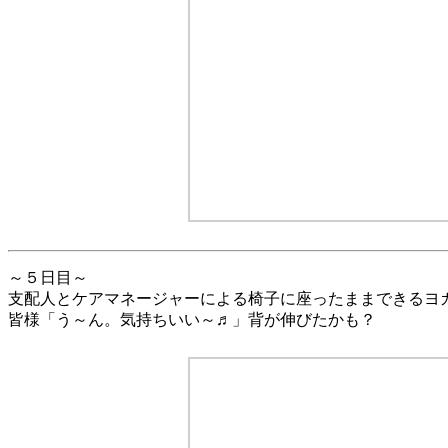
～５日目～
支配人とケアマネージャーによる椅子に座ったままできるヨ
皆様「う～ん。気持ちいい～♬」背が伸びたかも？